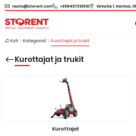
nosto@storent.com
+358407313510
Virkatie 1, Vantaa, 0
Koti
Kategoriat
Kurottajat ja trukit
Kurottajat ja trukit
Kurottajat