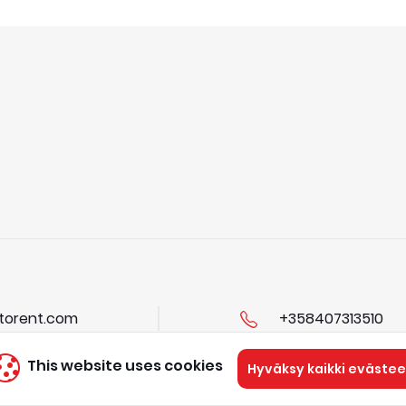
torent.com
+358407313510
This website uses cookies
Hyväksy kaikki evästee