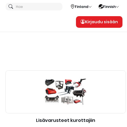
Hae
Finland
Finnish
Kirjaudu sisään
Lisävarusteet kurottajiin