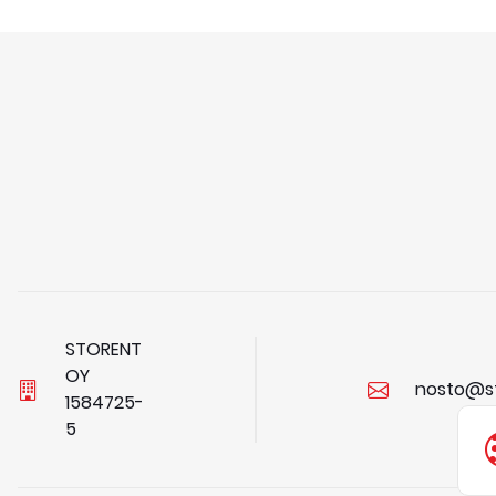
STORENT
OY
nosto@s
1
5
8
4
7
2
5
-
5