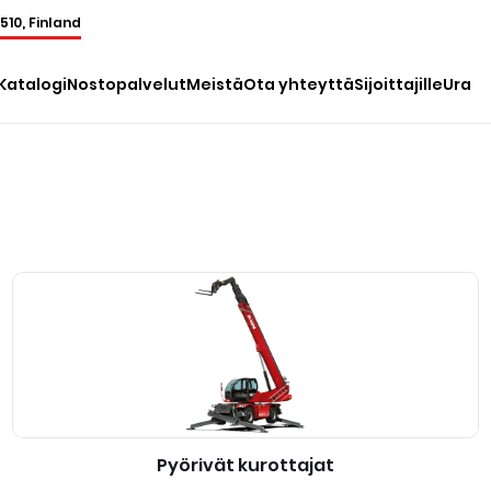
1510, Finland
Katalogi
Nostopalvelut
Meistä
Ota yhteyttä
Sijoittajille
Ura
Pyörivät kurottajat